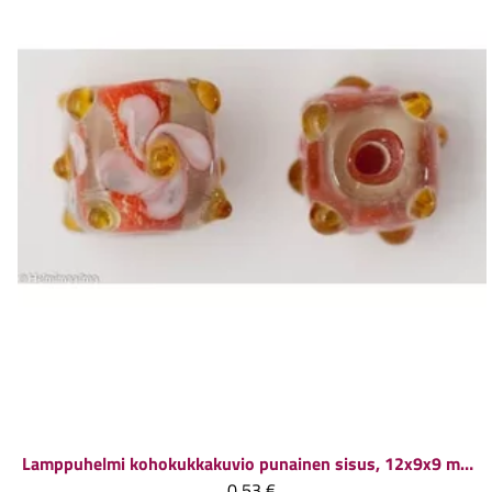
Lamppuhelmi kohokukkakuvio punainen sisus, 12x9x9 mm, 1 kpl
0,53 €