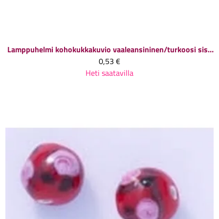
Lamppuhelmi kohokukkakuvio vaaleansininen/turkoosi sisus, 12x9x9 mm, 1 kpl
0,53 €
Heti saatavilla