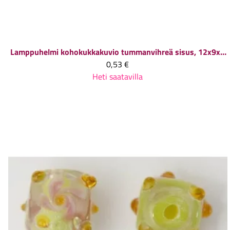
Lamppuhelmi kohokukkakuvio tummanvihreä sisus, 12x9x9 mm, 1 kpl
0,53 €
Heti saatavilla