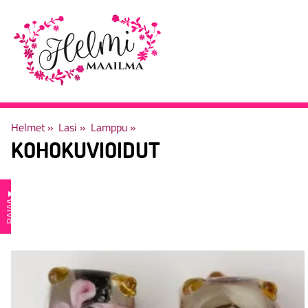
Helmet
‪»
Lasi
‪»
Lamppu
‪»
KOHOKUVIOIDUT
▼
RAJAA