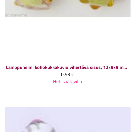
Lamppuhelmi kohokukkakuvio vihertävä sisus, 12x9x9 mm, 1 kpl
0,53 €
Heti saatavilla