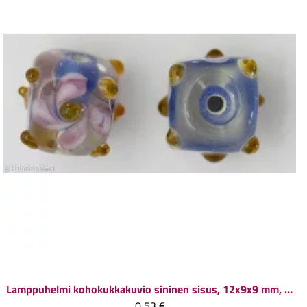
Lamppuhelmi kohokukkakuvio sininen sisus, 12x9x9 mm, 1 kpl
0,53 €