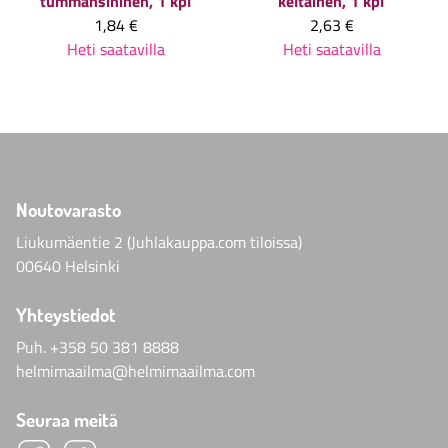
tummansininen, 1 kpl
keltainen, 1 kpl
1,84 €
2,63 €
Heti saatavilla
Heti saatavilla
Noutovarasto
Liukumäentie 2 (Juhlakauppa.com tiloissa)
00640 Helsinki
Yhteystiedot
Puh.
+358 50 381 8888
helmimaailma@helmimaailma.com
Seuraa meitä