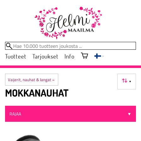
Tuotteet
Tarjoukset
Info
Vaijerit, nauhat & langat
‪»
▼
MOKKANAUHAT
RAJAA
▼