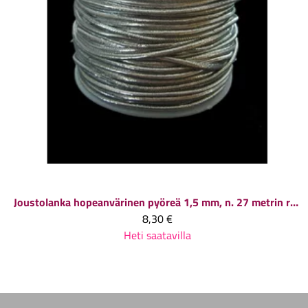
Joustolanka hopeanvärinen pyöreä 1,5 mm, n. 27 metrin rulla
8,30 €
Heti saatavilla