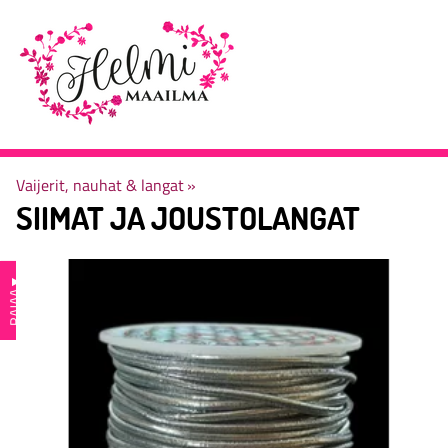
Vaijerit, nauhat & langat
‪»
SIIMAT JA JOUSTOLANGAT
▼
RAJAA