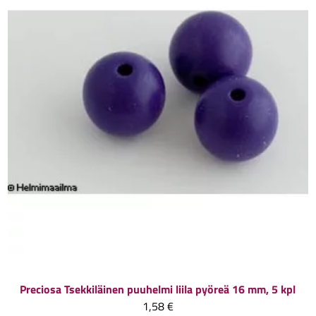
Preciosa
Tsekkiläinen puuhelmi liila pyöreä 16 mm, 5 kpl
1,58 €