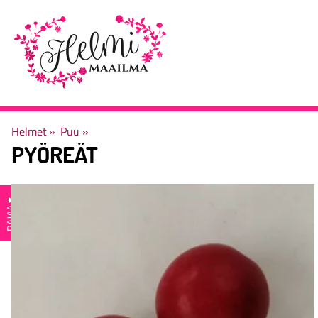
Helmet
‪»
Puu
‪»
PYÖREÄT
▼
RAJAA