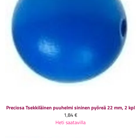
Preciosa
Tsekkiläinen puuhelmi sininen pyöreä 22 mm, 2 kpl
1,84 €
Heti saatavilla