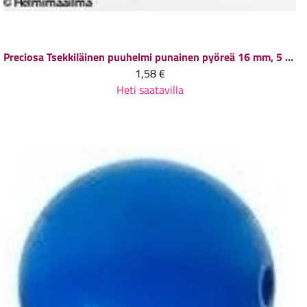
Preciosa
Tsekkiläinen puuhelmi punainen pyöreä 16 mm, 5 kpl
1,58 €
Heti saatavilla