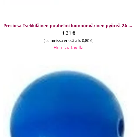
Preciosa
Tsekkiläinen puuhelmi luonnonvärinen pyöreä 24 mm, 1 kpl
1,31 €
(isommissa erissä alk. 0,80 €)
Heti saatavilla