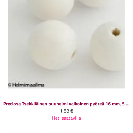
Preciosa
Tsekkiläinen puuhelmi valkoinen pyöreä 16 mm, 5 kpl
1,58 €
Heti saatavilla