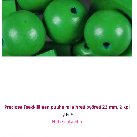
Preciosa
Tsekkiläinen puuhelmi vihreä pyöreä 22 mm, 2 kpl
1,84 €
Heti saatavilla