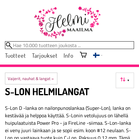
Tuotteet
Tarjoukset
Info
Vaijerit, nauhat & langat
‪»
▼
S-LON HELMILANGAT
S-Lon D -lanka on nailonpunoslankaa (Super-Lon), lanka on
kestävää ja helppoa käyttää. S-Lonin vetolujuus on lähellä
huipulaatuista Power Pro - ja FireLine -siimaa. S-Lon-lanka
ei veny juuri lainkaan ja se sopii esim. koon #12 neulaan. S-
Lon on vastaava tuote kuin C-Lon. Paksuus 0,12 mm. Tämä