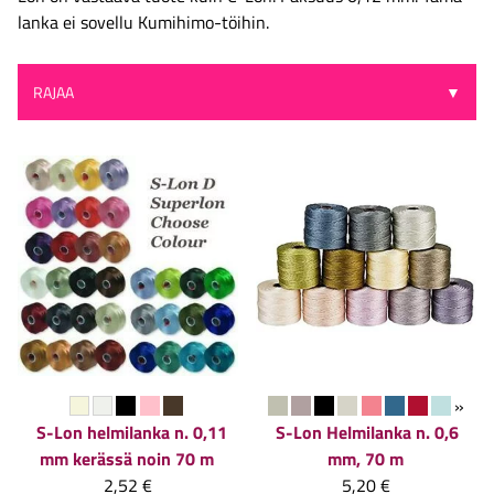
lanka ei sovellu Kumihimo-töihin.
RAJAA
▼
»
S-Lon helmilanka n. 0,11
S-Lon
Helmilanka n. 0,6
mm kerässä noin 70 m
mm, 70 m
2,52 €
5,20 €