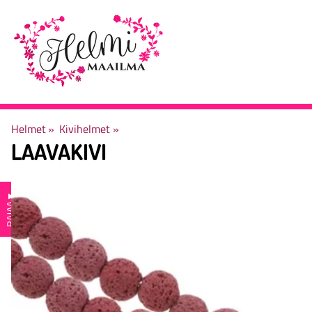
Helmet
‪»
Kivihelmet
‪»
LAAVAKIVI
▼
RAJAA