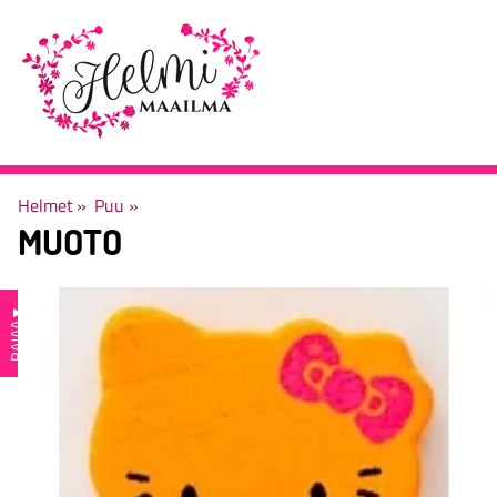
Helmet
‪»
Puu
‪»
MUOTO
▼
RAJAA