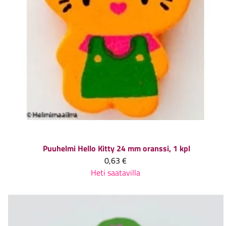
Puuhelmi Hello Kitty 24 mm oranssi, 1 kpl
0,63 €
Heti saatavilla