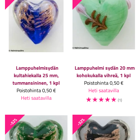
Lamppuhelmisydän
Lamppuhelmi sydän 20 mm
kultahiekalla 25 mm,
kohokukalla vihreä, 1 kpl
tummansininen, 1 kpl
Poistohinta
0,50 €
Poistohinta
0,50 €
Heti saatavilla
Heti saatavilla
☆
☆
☆
☆
☆
(1)
-52%
-52%