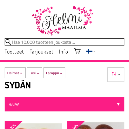
Tuotteet
Tarjoukset
Info
Helmet
‪»
Lasi
‪»
Lamppu
‪»
▼
SYDÄN
RAJAA
▼
-32%
-40%