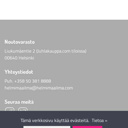
Noutovarasto
Liukumäentie 2 (Juhlakauppa.com tiloissa)
00640 Helsinki
Yhteystiedot
Puh.
+358 50 381 8888
helmimaailma@helmimaailma.com
Seuraa meitä
Tämä verkkosivu käyttää evästeitä.
Tietoa »