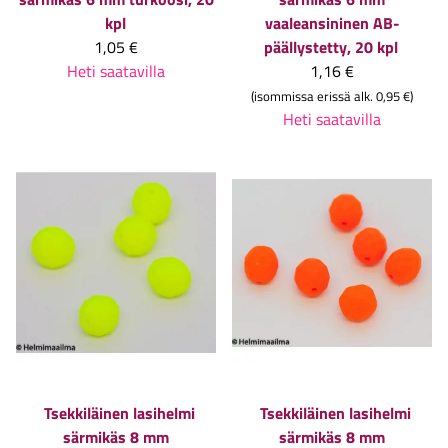
kpl
vaaleansininen AB-
1,05 €
päällystetty, 20 kpl
Heti saatavilla
1,16 €
(isommissa erissä alk. 0,95 €)
Heti saatavilla
Tsekkiläinen lasihelmi
Tsekkiläinen lasihelmi
särmikäs 8 mm
särmikäs 8 mm