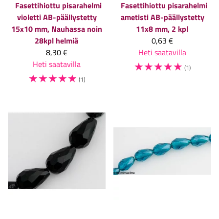
Fasettihiottu pisarahelmi
Fasettihiottu pisarahelmi
violetti AB-päällystetty
ametisti AB-päällystetty
15x10 mm, Nauhassa noin
11x8 mm, 2 kpl
28kpl helmiä
0,63 €
8,30 €
Heti saatavilla
Heti saatavilla
☆
☆
☆
☆
☆
(1)
☆
☆
☆
☆
☆
(1)