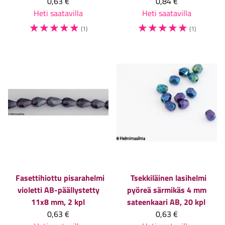
0,63 €
0,84 €
Heti saatavilla
Heti saatavilla
☆
☆
☆
☆
☆
☆
☆
☆
☆
☆
(1)
(1)
Fasettihiottu pisarahelmi
Tsekkiläinen lasihelmi
violetti AB-päällystetty
pyöreä särmikäs 4 mm
11x8 mm, 2 kpl
sateenkaari AB, 20 kpl
0,63 €
0,63 €