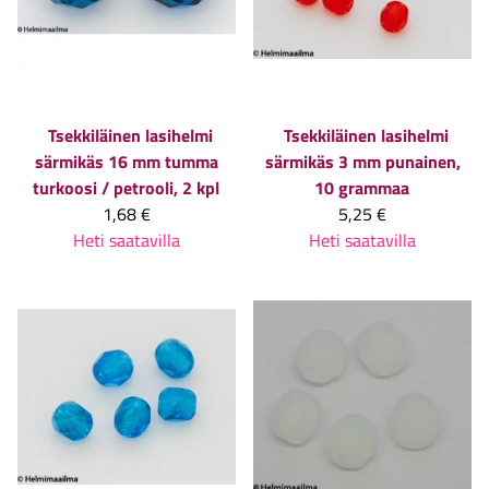
Tsekkiläinen lasihelmi
Tsekkiläinen lasihelmi
särmikäs 16 mm tumma
särmikäs 3 mm punainen,
turkoosi / petrooli, 2 kpl
10 grammaa
1,68 €
5,25 €
Heti saatavilla
Heti saatavilla