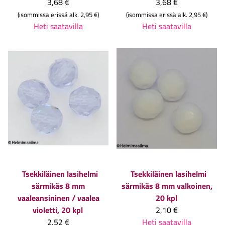
3,68 €
3,68 €
(isommissa erissä alk. 2,95 €)
(isommissa erissä alk. 2,95 €)
Heti saatavilla
Heti saatavilla
Tsekkiläinen lasihelmi
Tsekkiläinen lasihelmi
särmikäs 8 mm
särmikäs 8 mm valkoinen,
vaaleansininen / vaalea
20 kpl
violetti, 20 kpl
2,10 €
2,52 €
Heti saatavilla