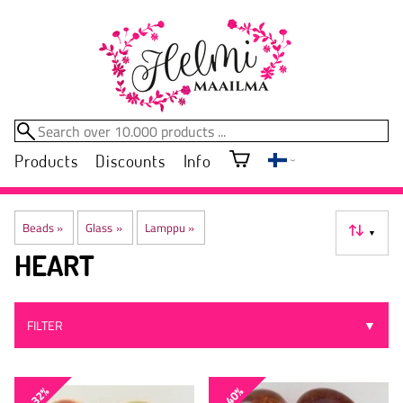
Products
Discounts
Info
Beads
‪»
Glass
‪»
Lamppu
‪»
▼
HEART
FILTER
▼
-32%
-40%