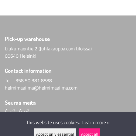
Pick-up warehouse
Liukumäentie 2 (Juhlakauppa.com tiloissa)
00640 Helsinki
Contact information
Tel.
+358 50 381 8888
helmimaailma@helmimaailma.com
Seuraa meitä
This website uses cookies.
Learn more »
Accept only essential
Accept all