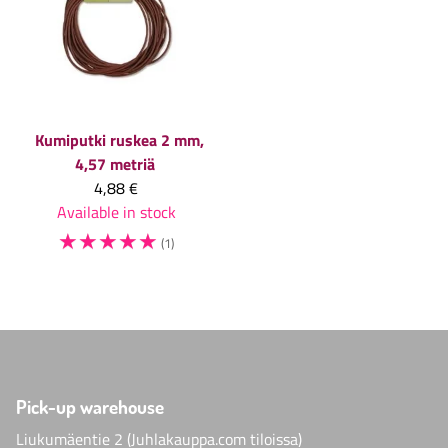
Kumiputki ruskea 2 mm,
4,57 metriä
4,88 €
Available in stock
☆
☆
☆
☆
☆
(1)
Pick-up warehouse
Liukumäentie 2 (Juhlakauppa.com tiloissa)