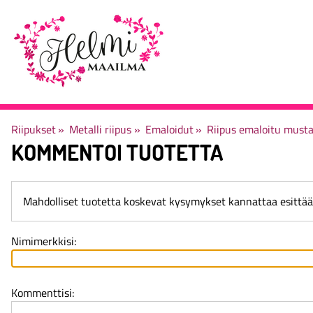
Riipukset
‪»
Metalli riipus
‪»
Emaloidut
‪»
Riipus emaloitu musta
KOMMENTOI TUOTETTA
Mahdolliset tuotetta koskevat kysymykset kannattaa esittä
Nimimerkkisi:
Kommenttisi: