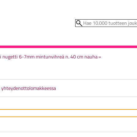
 nugetti 6-7mm mintunvihreä n. 40 cm nauha
‪»
ä
yhteydenottolomakkeessa