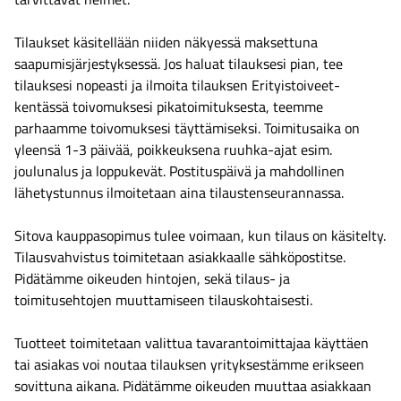
Tilaukset käsitellään niiden näkyessä maksettuna
saapumisjärjestyksessä. Jos haluat tilauksesi pian, tee
tilauksesi nopeasti ja ilmoita tilauksen Erityistoiveet-
kentässä toivomuksesi pikatoimituksesta, teemme
parhaamme toivomuksesi täyttämiseksi. Toimitusaika on
yleensä 1-3 päivää, poikkeuksena ruuhka-ajat esim.
joulunalus ja loppukevät. Postituspäivä ja mahdollinen
lähetystunnus ilmoitetaan aina tilaustenseurannassa.
Sitova kauppasopimus tulee voimaan, kun tilaus on käsitelty.
Tilausvahvistus toimitetaan asiakkaalle sähköpostitse.
Pidätämme oikeuden hintojen, sekä tilaus- ja
toimitusehtojen muuttamiseen tilauskohtaisesti.
Tuotteet toimitetaan valittua tavarantoimittajaa käyttäen
tai asiakas voi noutaa tilauksen yrityksestämme erikseen
sovittuna aikana. Pidätämme oikeuden muuttaa asiakkaan