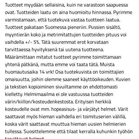
Tuotteet myydään sellaisina, kuin ne varastoon saapuessa
ovat. Tuotteiden laatu on aina huomioitu hinnassa. Pyrimme
varmistamaan, että tuotekuva vastaa tuotteen laatua.
Tuotteet pakataan Suomessa pieneriin. Pussien sisältö,
myyntierän koko ja metrimitattujen tuotteiden pituus voi
vaihdella +/- 5%. Tätä suuremmat erot korvataan
tarvittaessa hyvityksenä tai uutena tuotteena.
Määrämittaan mitatut tuotteet pyrimme toimittamaan
yhtenä pätkänä, mutta emme voi taata tätä. Muista
huomautusaika 14 vrk! Osa tuotekuvista on toimittajien
omaisuutta, joihin olemme saaneet käyttöoikeuden. Kuvien
ja tekstien kopioiminen sivuiltamme on ehdottomasti
kielletty. Helmimaailma ei ole vastuussa tuotteiden
värin/kiillon/kosteudenkestosta. Erityisen herkkiä
kosteudelle ovat mm. hopeasisus- ja värjätyt helmet. Värit
saattavat myös hieman vaihdella eri toimituserien välillä,
koska värit saattavat muuttua hieman uusien helmierien
tullessa. Suosittelemme että tilaat kerralla kuhunkin työhön
tarvittavat helmet.