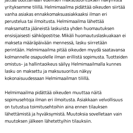
yrityksemme tilillä. Helmimaailma pidättää oikeuden siirtää
vanha asiakas ennakkomaksuasiakkaaksi ilman eri
perustelua tai ilmoitusta. Helmimaailma lähettää
maksamatta jääneistä laskuista yhden huomautuksen
ensisijaisesti sähköpostitse. Mikäli huomautuslaskuakaan ei
makseta määräpäivään mennessä, lasku siirretään
perintään. Helmimaailma pitää oikeuden myydä saatavansa
kolmannelle osapuolelle ilman erillistä sopimusta. Tuotteiden
omistus- ja hallintaoikeus säilyy Helmimaailmalla kunnes
lasku on maksettu ja maksusuoritus näkyy
kokonaisuudessaan Helmimaailman tilillä.
Helmimaailma pidättää oikeuden muuttaa näitä
sopimusehtoja ilman eri ilmoitusta. Asiakkaan velvollisuus
on tutustua toimitusehtoihin aina ennen tilauksen
lähettämistä ja hyväksymistä. Muutoksia sovelletaan vain
muutoksen jälkeen lähetettyihin tilauksiin.