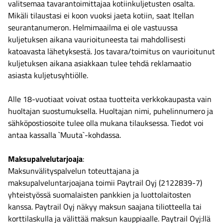
valitsemaa tavarantoimittajaa kotiinkuljetusten osalta.
Mikäli tilaustasi ei koon vuoksi jaeta kotiin, saat Itellan
seurantanumeron. Helmimaailma ei ole vastuussa
kuljetuksen aikana vaurioituneesta tai mahdollisesti
katoavasta lähetyksestä. Jos tavara/toimitus on vaurioitunut
kuljetuksen aikana asiakkaan tulee tehdä reklamaatio
asiasta kuljetusyhtiölle.
Alle 18-vuotiaat voivat ostaa tuotteita verkkokaupasta vain
huoltajan suostumuksella. Huoltajan nimi, puhelinnumero ja
sähköpostiosoite tulee olla mukana tilauksessa. Tiedot voi
antaa kassalla `Muuta`-kohdassa.
Maksupalvelutarjoaja
:
Maksunvälityspalvelun toteuttajana ja
maksupalveluntarjoajana toimii Paytrail Oyj (2122839-7)
yhteistyössä suomalaisten pankkien ja luottolaitosten
kanssa. Paytrail Oyj näkyy maksun saajana tiliotteella tai
korttilaskulla ja välittää maksun kauppiaalle. Paytrail Oyj:llä