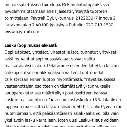
on maksulaitoksen toimilupa. Reklamaatiotapauksissa
pyydämme ottamaan ensisijaisesti yhteyttä tuotteen
toimittajaan. Paytrail Oyj, y-tunnus: 2122839-7 Innova 2
Lutakonaukio 7 40100 Jyväskylä Puhelin: 020 718 1830
www.paytrail.com
Lasku (Sopimusasiakkaat):
Oppilaitokset, yhteisöt, virastot ja isot, tunnetut yritykset
sekä ns. vanhat sopimusasiakkaat voivat valita
maksutavaksi laskun. Pidätämme oikeuden lähettää laskun
sähköpostitse ennakkomaksua varten. Luottotiedot
tarkistetaan ennen luoton myöntämistä. Yritystilauksissa
vastaanottajan osoitteen on täsmättävä y-tunnukselle
kaupparekisterissä määritellyn postiosoitteen kanssa.
Laskun maksuehto on 14 vrk, viivästyskorko 13 %. Tilauksen
loppusumma sisältää laskutuslisän 4,50 € sis. alv. Pyydämme
huomioimaan, että pääsääntöisesti asiakkaalla voi olla vain
yksi avoin lasku kerrallaan, joten uusi Lasku-tilaus voidaan
jättää odottamaan edellisen maksusuorituksen näkymistä