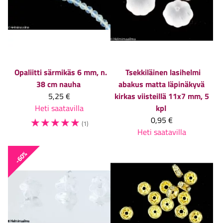
Opaliitti särmikäs 6 mm, n.
Tsekkiläinen lasihelmi
38 cm nauha
abakus matta läpinäkyvä
5,25 €
kirkas viisteillä 11x7 mm, 5
Heti saatavilla
kpl
☆
☆
☆
☆
☆
0,95 €
(1)
Heti saatavilla
-60%