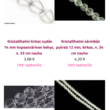
Kristallihelmi kirkas sydän
Kristallihelmi särmikäs
14 mm hopeanvärinen kehys,
pyöreä 12 mm, kirkas, n. 34
n. 33 cm nauha
cm nauha
3,68 €
4,20 €
Heti saatavilla
Heti saatavilla