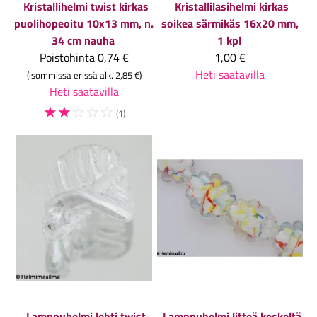
Kristallihelmi twist kirkas
Kristallilasihelmi kirkas
puolihopeoitu 10x13 mm, n.
soikea särmikäs 16x20 mm,
34 cm nauha
1 kpl
Poistohinta
0,74 €
1,00 €
Heti saatavilla
(isommissa erissä alk. 2,85 €)
Heti saatavilla
☆
☆
☆
☆
☆
(1)
Lamppuhelmi lehti twist
Lamppuhelmi litteä keskeltä