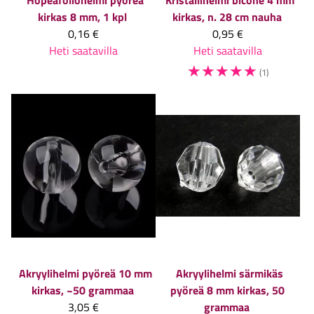
kirkas 8 mm, 1 kpl
kirkas, n. 28 cm nauha
0,16 €
0,95 €
Heti saatavilla
Heti saatavilla
☆
☆
☆
☆
☆
(1)
Akryylihelmi pyöreä 10 mm
Akryylihelmi särmikäs
kirkas, ~50 grammaa
pyöreä 8 mm kirkas, 50
3,05 €
grammaa