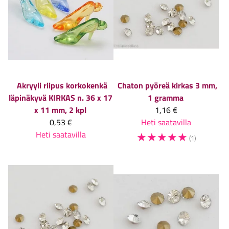
Akryyli riipus korkokenkä
Chaton pyöreä kirkas 3 mm,
läpinäkyvä KIRKAS n. 36 x 17
1 gramma
x 11 mm, 2 kpl
1,16 €
0,53 €
Heti saatavilla
Heti saatavilla
☆
☆
☆
☆
☆
(1)