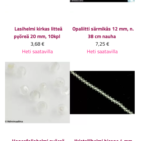
Lasihelmi kirkas litteä
Opaliitti särmikäs 12 mm, n.
pyöreä 20 mm, 10kpl
38 cm nauha
3,68 €
7,25 €
Heti saatavilla
Heti saatavilla
Hopeafoliohelmi pyöreä
Kristallihelmi bicone 4 mm