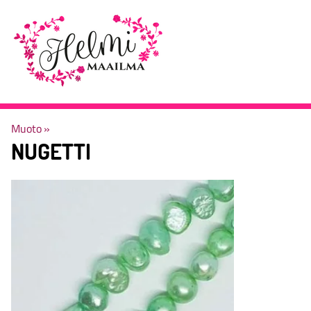
Muoto
‪»
NUGETTI