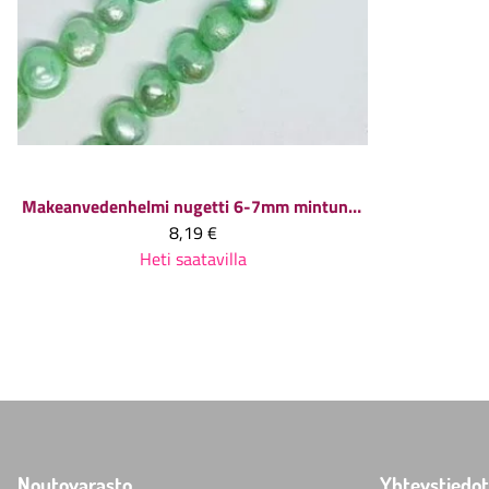
Makeanvedenhelmi nugetti 6-7mm mintunvihreä n. 40 cm nauha
8,19 €
Heti saatavilla
Noutovarasto
Yhteystiedot