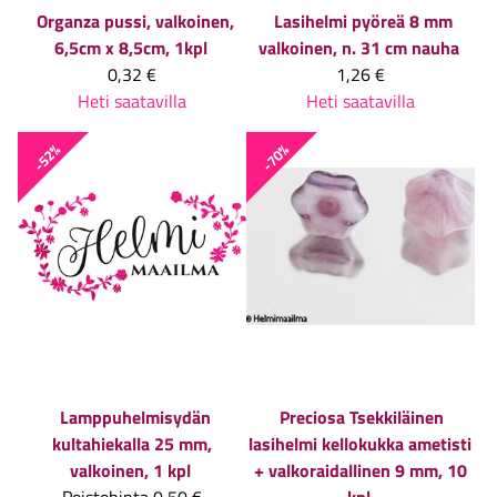
Organza pussi, valkoinen,
Lasihelmi pyöreä 8 mm
6,5cm x 8,5cm, 1kpl
valkoinen, n. 31 cm nauha
0,32 €
1,26 €
Heti saatavilla
Heti saatavilla
-52%
-70%
Lamppuhelmisydän
Preciosa
Tsekkiläinen
kultahiekalla 25 mm,
lasihelmi kellokukka ametisti
valkoinen, 1 kpl
+ valkoraidallinen 9 mm, 10
Poistohinta
0,50 €
kpl