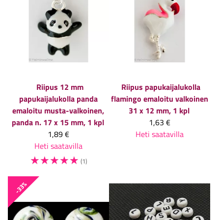
Riipus 12 mm
Riipus papukaijalukolla
papukaijalukolla panda
flamingo emaloitu valkoinen
emaloitu musta-valkoinen,
31 x 12 mm, 1 kpl
panda n. 17 x 15 mm, 1 kpl
1,63 €
1,89 €
Heti saatavilla
Heti saatavilla
☆
☆
☆
☆
☆
(1)
-33%