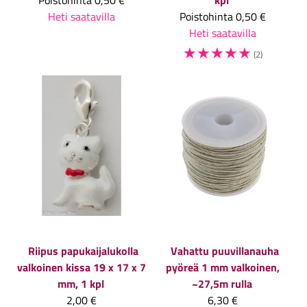
Heti saatavilla
Poistohinta
0,50 €
Heti saatavilla
☆
☆
☆
☆
☆
(2)
Riipus papukaijalukolla
Vahattu puuvillanauha
valkoinen kissa 19 x 17 x 7
pyöreä 1 mm valkoinen,
mm, 1 kpl
~27,5m rulla
2,00 €
6,30 €