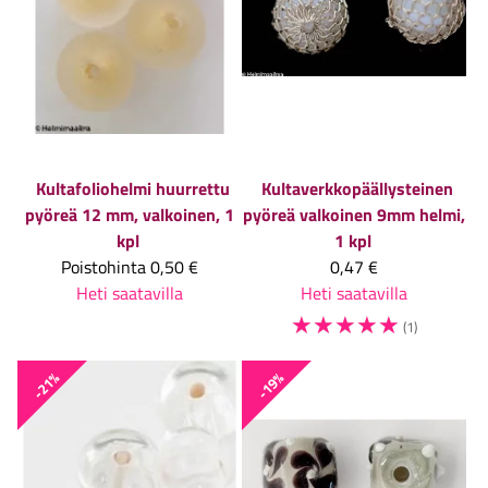
Kultafoliohelmi huurrettu
Kultaverkkopäällysteinen
pyöreä 12 mm, valkoinen, 1
pyöreä valkoinen 9mm helmi,
kpl
1 kpl
Poistohinta
0,50 €
0,47 €
Heti saatavilla
Heti saatavilla
☆
☆
☆
☆
☆
(1)
-21%
-19%