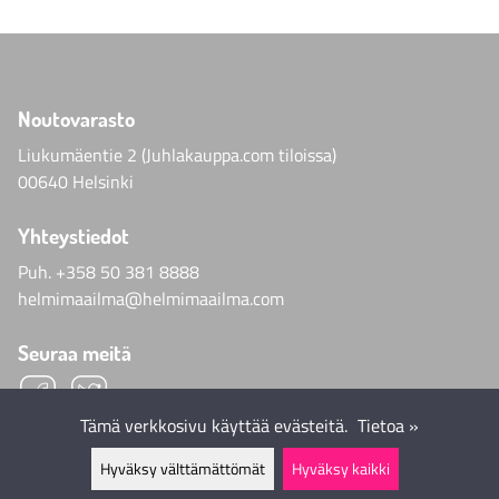
Noutovarasto
Liukumäentie 2 (Juhlakauppa.com tiloissa)
00640 Helsinki
Yhteystiedot
Puh.
+358 50 381 8888
helmimaailma@helmimaailma.com
Seuraa meitä
Tämä verkkosivu käyttää evästeitä.
Tietoa »
Hyväksy välttämättömät
Hyväksy kaikki