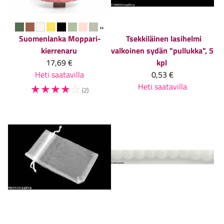
»
Suomenlanka
Moppari-
Tsekkiläinen lasihelmi
kierrenaru
valkoinen sydän "pullukka", 5
17,69 €
kpl
Heti saatavilla
0,53 €
☆
☆
☆
☆
☆
Heti saatavilla
(2)