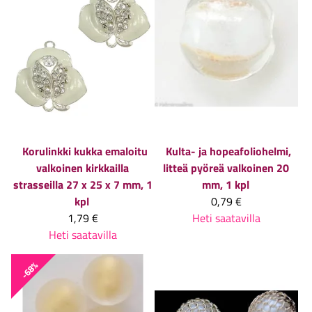
Korulinkki kukka emaloitu
Kulta- ja hopeafoliohelmi,
valkoinen kirkkailla
litteä pyöreä valkoinen 20
strasseilla 27 x 25 x 7 mm, 1
mm, 1 kpl
kpl
0,79 €
1,79 €
Heti saatavilla
Heti saatavilla
-68%