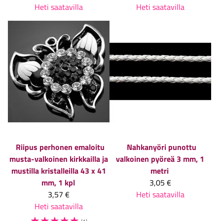
Heti saatavilla
Heti saatavilla
Riipus perhonen emaloitu
Nahkanyöri punottu
musta-valkoinen kirkkailla ja
valkoinen pyöreä 3 mm, 1
mustilla kristalleilla 43 x 41
metri
mm, 1 kpl
3,05 €
3,57 €
Heti saatavilla
Heti saatavilla
☆
☆
☆
☆
☆