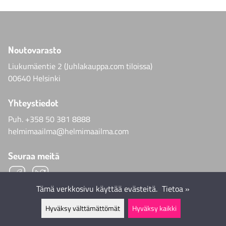
Noutovarasto
Liukumäentie 2 (Juhlakauppa.com tiloissa)
00640 Helsinki
Yhteystiedot
Puh.
+358 50 381 8888
helmimaailma@helmimaailma.com
Seuraa meitä
Tämä verkkosivu käyttää evästeitä.
Tietoa »
Hyväksy välttämättömät
Hyväksy kaikki