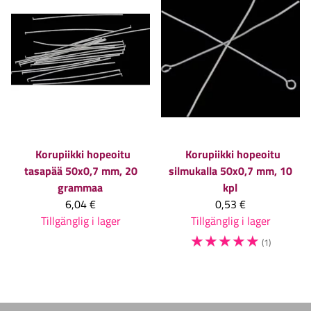
Korupiikki hopeoitu
Korupiikki hopeoitu
tasapää 50x0,7 mm, 20
silmukalla 50x0,7 mm, 10
grammaa
kpl
6,04 €
0,53 €
Tillgänglig i lager
Tillgänglig i lager
☆
☆
☆
☆
☆
(1)