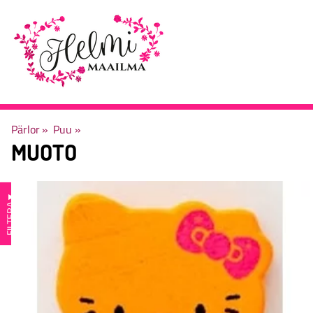
Pärlor
‪»
Puu
‪»
MUOTO
▼
FILTERA