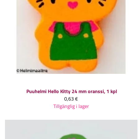
Puuhelmi Hello Kitty 24 mm oranssi, 1 kpl
0,63 €
Tillgänglig i lager