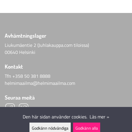
Avhämtningslager
Liukumäentie 2 (Juhlakauppa.com tiloissa)
00640 Helsinki
Kontakt
Tfn
+358 50 381 8888
helmimaailma@helmimaailma.com
Seuraa meitä
Den här sidan använder cookies.
Läs mer »
Godkänn nödvändiga
Godkänn alla