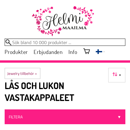
Produkter
Erbjudanden
Info
Jewelry tillbehör
‪»
▼
LÅS OCH LUKON
VASTAKAPPALEET
FILTERA
▼