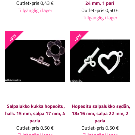
Outlet-pris
0,43 €
24 mm, 1 pari
Tillgänglig i lager
Outlet-pris
0,50 €
Tillgänglig i lager
-81%
-67%
Salpalukko kukka hopeoitu,
Hopeoitu salpalukko sydän,
halk. 15 mm, salpa 17 mm, 4
18x16 mm, salpa 22 mm, 2
paria
paria
Outlet-pris
0,50 €
Outlet-pris
0,50 €