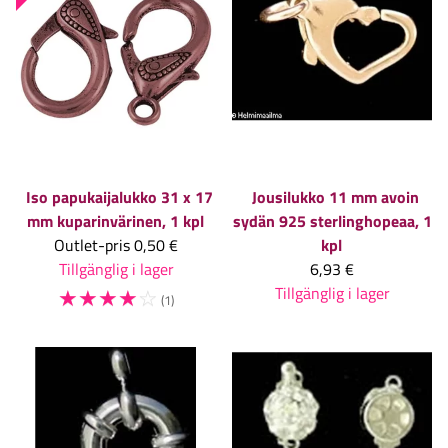
Iso papukaijalukko 31 x 17
Jousilukko 11 mm avoin
mm kuparinvärinen, 1 kpl
sydän 925 sterlinghopeaa, 1
Outlet-pris
0,50 €
kpl
Tillgänglig i lager
6,93 €
☆
☆
☆
☆
☆
Tillgänglig i lager
(1)