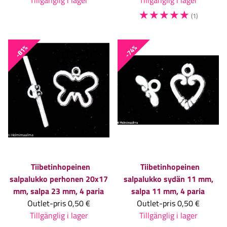
Tillgänglig i lager
Tillgänglig i lager
☆
☆
☆
☆
☆
(1)
-81%
-74%
Tiibetinhopeinen
Tiibetinhopeinen
salpalukko perhonen 20x17
salpalukko sydän 11 mm,
mm, salpa 23 mm, 4 paria
salpa 11 mm, 4 paria
Outlet-pris
0,50 €
Outlet-pris
0,50 €
Tillgänglig i lager
Tillgänglig i lager