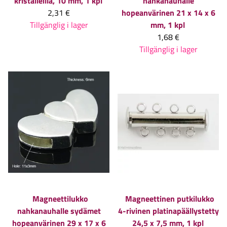
kristalleilla, 10 mm, 1 kpl
nahkanauhalle
2,31 €
hopeanvärinen 21 x 14 x 6
Tillgänglig i lager
mm, 1 kpl
1,68 €
Tillgänglig i lager
Magneettilukko
Magneettinen putkilukko
nahkanauhalle sydämet
4-rivinen platinapäällystetty
hopeanvärinen 29 x 17 x 6
24,5 x 7,5 mm, 1 kpl