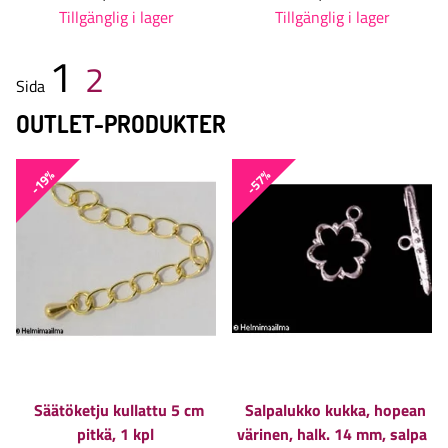
Tillgänglig i lager
Tillgänglig i lager
1
2
Sida
OUTLET-PRODUKTER
-19%
-57%
Säätöketju kullattu 5 cm
Salpalukko kukka, hopean
pitkä, 1 kpl
värinen, halk. 14 mm, salpa