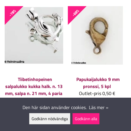
-78%
-68%
Tiibetinhopeinen
Papukaijalukko 9 mm
salpalukko kukka halk. n. 13
pronssi, 5 kpl
mm, salpa n. 21 mm, 4 paria
Outlet-pris
0,50 €
Outlet-pris
0,50 €
Tillgänglig i lager
Tillgänglig i lager
Den här sidan använder cookies.
Läs mer »
Godkänn nödvändiga
Godkänn alla
-57%
-67%