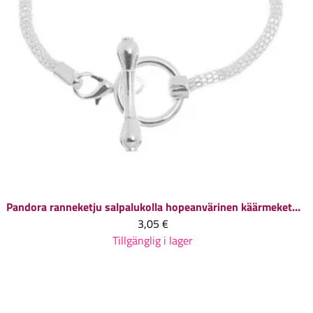
Pandora ranneketju salpalukolla hopeanvärinen käärmeketju 18 cm, 1 kpl
3,05 €
Tillgänglig i lager