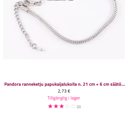
Pandora ranneketju papukaijalukolla n. 21 cm + 6 cm säätöketju platinanvärinen, 1 kpl
2,73 €
Tillgänglig i lager
☆
☆
☆
☆
☆
(2)