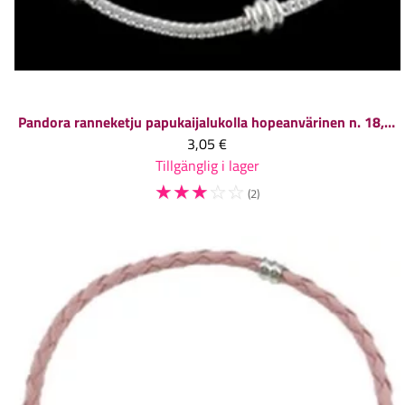
Pandora ranneketju papukaijalukolla hopeanvärinen n. 18,5 cm, 1 kpl
3,05 €
Tillgänglig i lager
☆
☆
☆
☆
☆
(2)