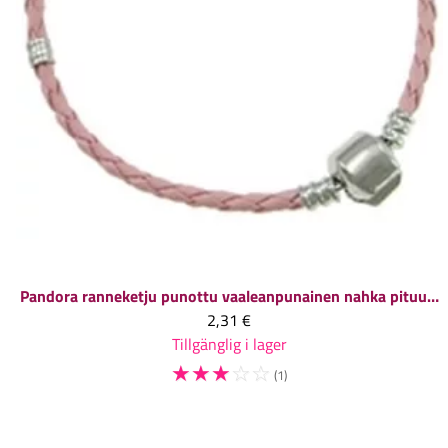
Pandora ranneketju punottu vaaleanpunainen nahka pituus n. 19 cm, 1 kpl
2,31 €
Tillgänglig i lager
☆
☆
☆
☆
☆
(1)