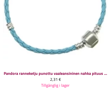
Pandora ranneketju punottu vaaleansininen nahka pituus n. 19 cm, 1 kpl
2,31 €
Tillgänglig i lager