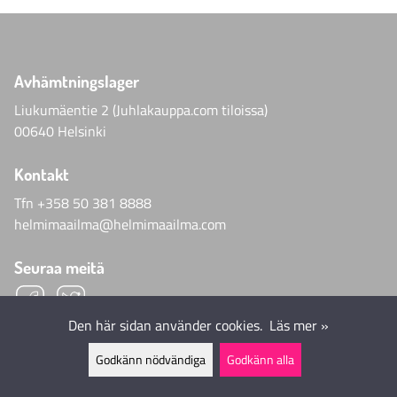
Avhämtningslager
Liukumäentie 2 (Juhlakauppa.com tiloissa)
00640 Helsinki
Kontakt
Tfn
+358 50 381 8888
helmimaailma@helmimaailma.com
Seuraa meitä
Den här sidan använder cookies.
Läs mer »
Godkänn nödvändiga
Godkänn alla