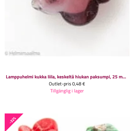
Lamppuhelmi kukka liila, keskeltä hiukan paksumpi, 25 mm, reikä 2 mm, 1 kpl
Outlet-pris
0,48 €
Tillgänglig i lager
-32%