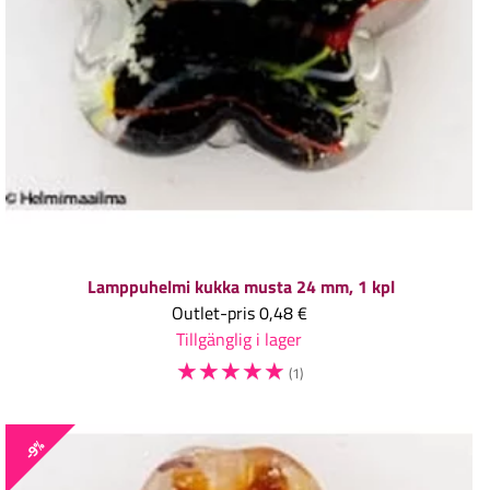
Lamppuhelmi kukka musta 24 mm, 1 kpl
Outlet-pris
0,48 €
Tillgänglig i lager
☆
☆
☆
☆
☆
(1)
-9%