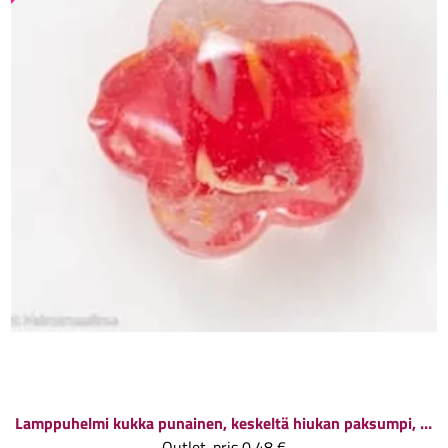
Lamppuhelmi kukka punainen, keskeltä hiukan paksumpi, 25 mm, reikä 2 mm, 1 kpl
Outlet-pris
0,48 €