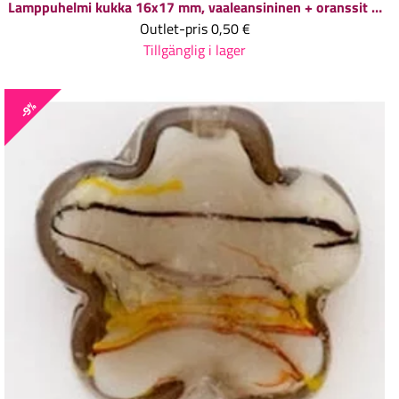
Lamppuhelmi kukka 16x17 mm, vaaleansininen + oranssit terälehtien päät, 1 kpl
Outlet-pris
0,50 €
Tillgänglig i lager
-9%