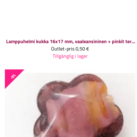
Lamppuhelmi kukka 16x17 mm, vaaleansininen + pinkit terälehtien päät, 1 kpl
Outlet-pris
0,50 €
Tillgänglig i lager
-9%