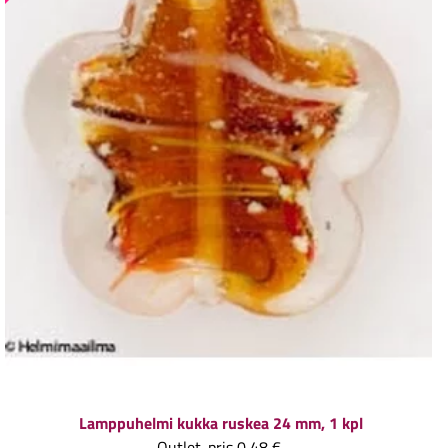
Lamppuhelmi kukka ruskea 24 mm, 1 kpl
Outlet-pris
0,48 €