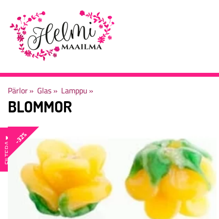
Pärlor
‪»
Glas
‪»
Lamppu
‪»
BLOMMOR
-32%
▼
FILTERA