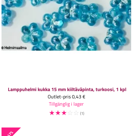
Lamppuhelmi kukka 15 mm kiiltäväpinta, turkoosi, 1 kpl
Outlet-pris
0,43 €
Tillgänglig i lager
☆
☆
☆
☆
☆
(1)
-47%