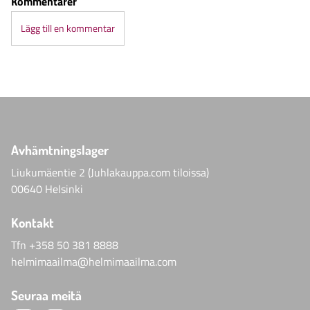
Kommentarer
Lägg till en kommentar
Avhämtningslager
Liukumäentie 2 (Juhlakauppa.com tiloissa)
00640 Helsinki
Kontakt
Tfn
+358 50 381 8888
helmimaailma@helmimaailma.com
Seuraa meitä