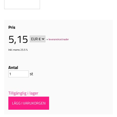
Pris
5,15
+
leveranskostnader
Inkl. moms 25.5 %
Antal
st
Tillgänglig i lager