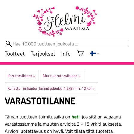
Tuotteet
Tarjoukset
Info
Korutarvikkeet
‪»
Muut korutarvikkeet
‪»
Kullattu renkaiden kiinnityslenkki 4,5x8 mm, 10 kpl
‪»
VARASTOTILANNE
Tämän tuotteen toimitusaika on
heti
, jos sitä on vapaana
varastossamme ja muuten arviolta
3 - 15 vrk
tilauksesta.
Arvion luotettavuus on hyvä. Voit tilata tätä tuotetta