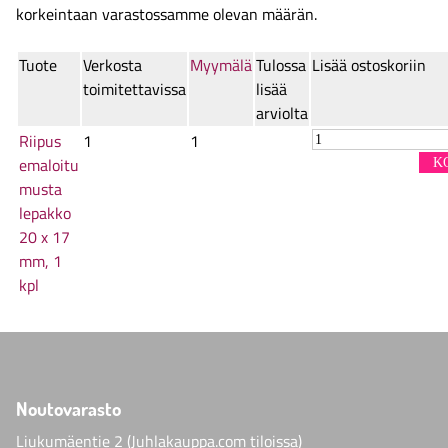
korkeintaan varastossamme olevan määrän.
Tuote
Verkosta
Myymälä
Tulossa
Lisää ostoskoriin
toimitettavissa
lisää
arviolta
Riipus
1
1
emaloitu
musta
lepakko
20 x 17
mm, 1
kpl
Noutovarasto
Liukumäentie 2 (Juhlakauppa.com tiloissa)