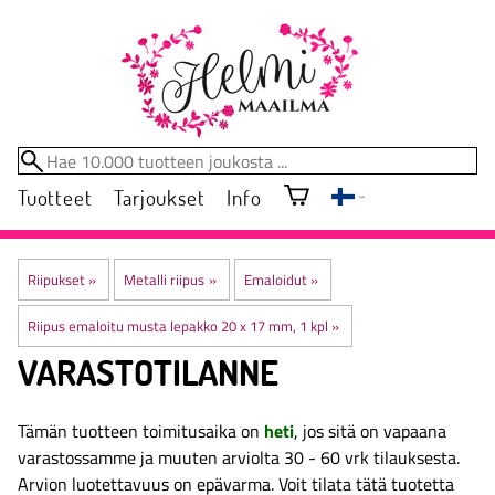
Tuotteet
Tarjoukset
Info
Riipukset
‪»
Metalli riipus
‪»
Emaloidut
‪»
Riipus emaloitu musta lepakko 20 x 17 mm, 1 kpl
‪»
VARASTOTILANNE
Tämän tuotteen toimitusaika on
heti
, jos sitä on vapaana
varastossamme ja muuten arviolta
30 - 60 vrk
tilauksesta.
Arvion luotettavuus on epävarma. Voit tilata tätä tuotetta