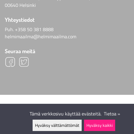
00640 Helsinki
Yhteystiedot
Puh.
+358 50 381 8888
helmimaailma@helmimaailma.com
Seuraa meitä
Tämä verkkosivu käyttää evästeitä.
Tietoa »
Hyväksy välttämättömät
Hyväksy kaikki