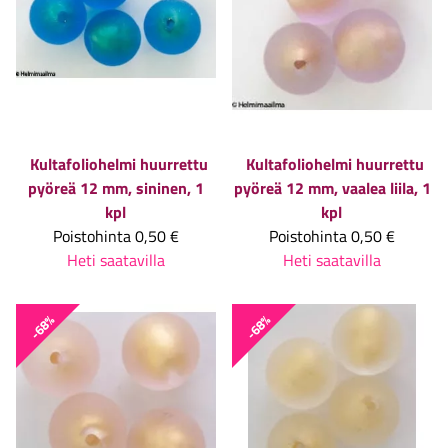
Kultafoliohelmi huurrettu
Kultafoliohelmi huurrettu
pyöreä 12 mm, sininen, 1
pyöreä 12 mm, vaalea liila, 1
kpl
kpl
Poistohinta
0,50 €
Poistohinta
0,50 €
Heti saatavilla
Heti saatavilla
-68%
-68%