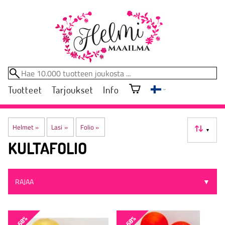
Tuotteet
Tarjoukset
Info
Helmet
‪»
Lasi
‪»
Folio
‪»
▼
KULTAFOLIO
RAJAA
▼
-68%
-68%