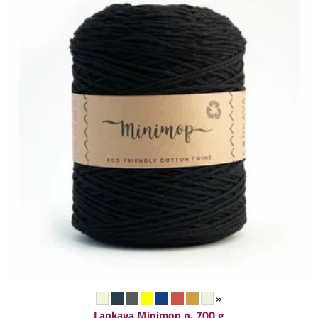
»
Lankava
Minimop n. 700 g