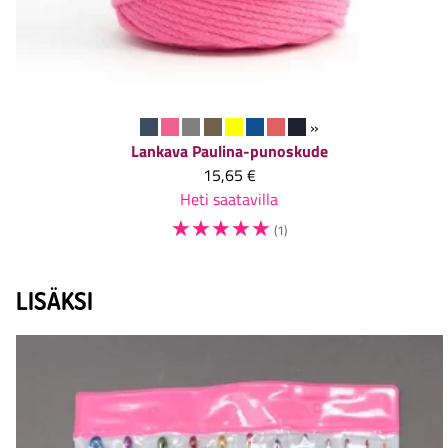
»
Lankava
Paulina-punoskude
15,65 €
Heti saatavilla
☆
☆
☆
☆
☆
(1)
LISÄKSI