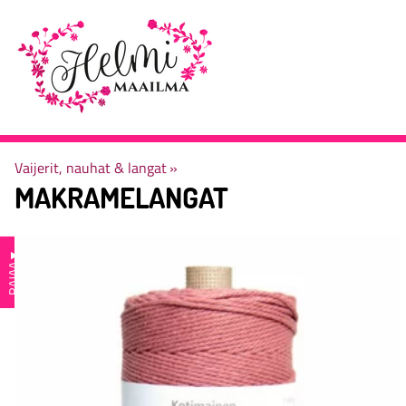
Vaijerit, nauhat & langat
‪»
MAKRAMELANGAT
▼
RAJAA