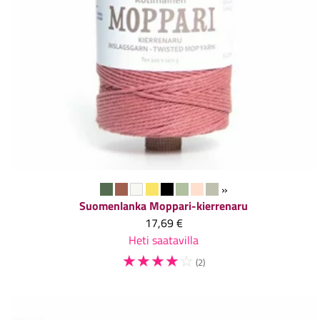
»
Suomenlanka
Moppari-kierrenaru
17,69 €
Heti saatavilla
☆
☆
☆
☆
☆
(2)