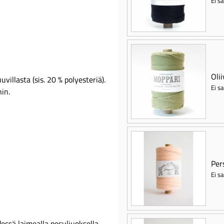
Ei sa
Olii
illasta (sis. 20 % polyesteriä).
Ei sa
in.
Per
Ei sa
essä laimealla pesuliuoksella.