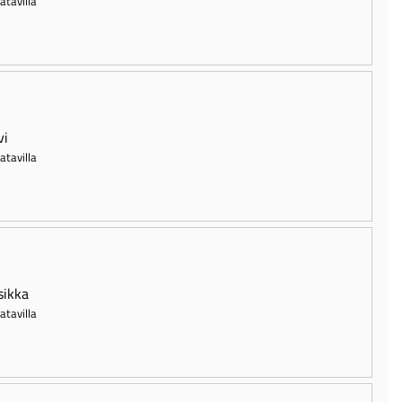
atavilla
vi
atavilla
sikka
atavilla