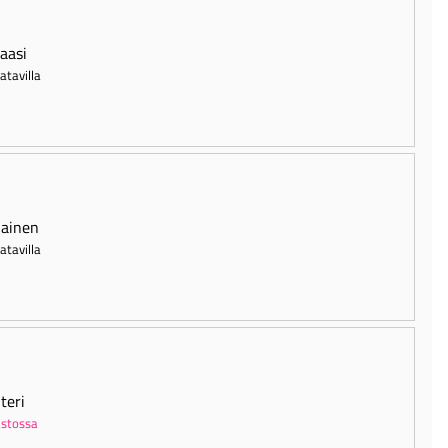
taasi
atavilla
ainen
atavilla
teri
stossa