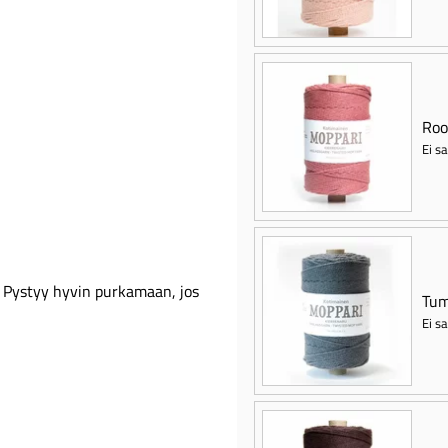
Roo
Ei sa
 Pystyy hyvin purkamaan, jos
Tu
Ei sa