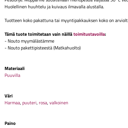
Huolellinen huuhtelu ja kuivaus ilmavalla alustalla.
Tuotteen koko pakattuna tai myyntipakkauksen koko on arviol
Tämä tuote toimitetaan vain näillä
toimitustavoilla
:
- Nouto myymälästämme
- Nouto pakettipisteestä (Matkahuolto)
Materiaali
Puuvilla
Väri
Harmaa
,
puuteri
,
rosa
,
valkoinen
Paino