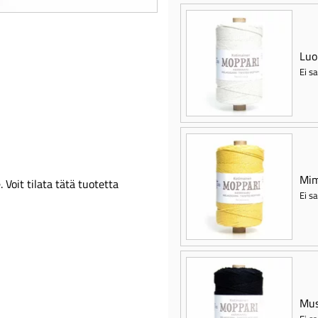
Luo
Ei sa
Mim
Voit tilata tätä tuotetta
Ei sa
Mus