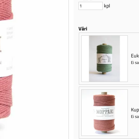
kpl
Väri
Euk
Ei sa
Kup
Ei sa