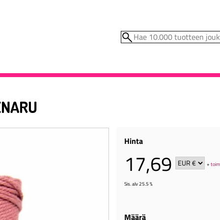
ENARU
Hinta
17,69
+
toim
Sis. alv 25.5 %
Määrä