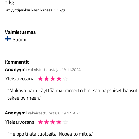
1
kg
(myyntipakkauksen kanssa 1,1 kg)
Valmistusmaa
Suomi
Kommentit
Anonyymi
vahvistettu ostaja, 19.11.2024
☆
☆
☆
☆
☆
Yleisarvosana
Mukava naru käyttää makrameetöihin, saa hapsuiset hapsut.
tekee bvirheen.
Anonyymi
vahvistettu ostaja, 19.12.2021
☆
☆
☆
☆
☆
Yleisarvosana
Helppo tilata tuotteita. Nopea toimitus.