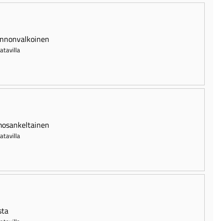
nnonvalkoinen
atavilla
osankeltainen
atavilla
ta