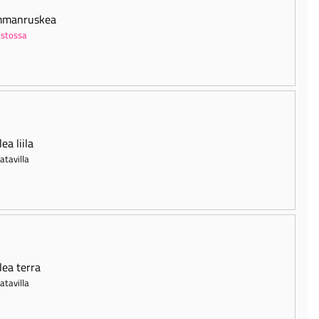
mmanruskea
stossa
ea liila
atavilla
lea terra
atavilla