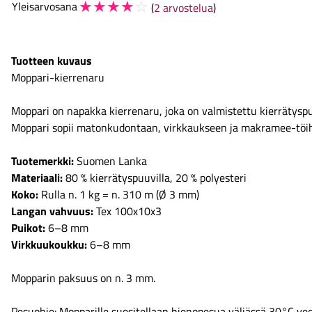
☆
☆
☆
☆
☆
Yleisarvosana
(
2 arvostelua
)
Tuotteen kuvaus
Moppari-kierrenaru
Moppari on napakka kierrenaru, joka on valmistettu kierrätyspuuv
Moppari sopii matonkudontaan, virkkaukseen ja makramee-töih
Tuotemerkki:
Suomen Lanka
Materiaali:
80 % kierrätyspuuvilla, 20 % polyesteri
Koko:
Rulla n. 1 kg = n. 310 m (Ø 3 mm)
Langan vahvuus:
Tex 100x10x3
Puikot:
6–8 mm
Virkkuukoukku:
6–8 mm
Mopparin paksuus on n. 3 mm.
Pesuohje: Mopparille suositellaan hienopesua väljässä 30°C ved