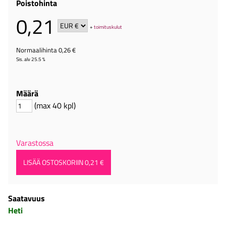
Poistohinta
0,21
+
toimituskulut
Normaalihinta 0,26 €
Sis. alv 25.5 %
Määrä
(max 40 kpl)
Varastossa
Saatavuus
Heti