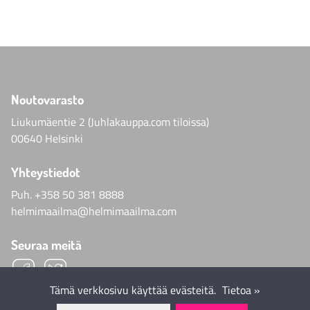
Noutovarasto
Liukumäentie 2 (Juhlakauppa.com tiloissa)
00640 Helsinki
Yhteystiedot
Puh.
+358 50 381 8888
helmimaailma@helmimaailma.com
Seuraa meitä
Tämä verkkosivu käyttää evästeitä.
Tietoa »