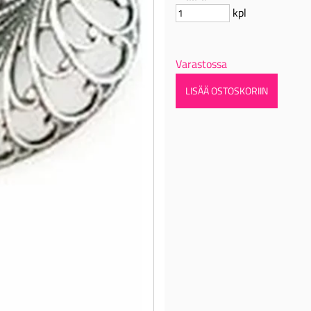
kpl
Varastossa