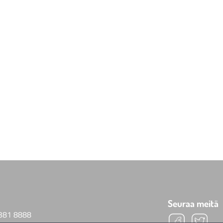
Seuraa meitä
381 8888