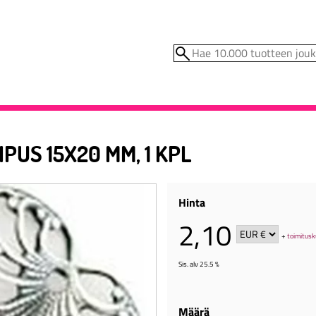
IPUS 15X20 MM, 1 KPL
Hinta
2,10
+
toimitusk
Sis. alv 25.5 %
Määrä