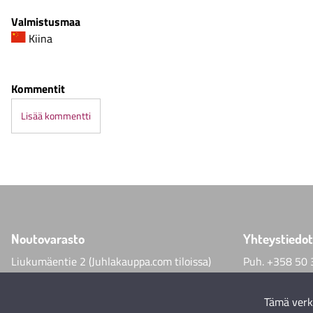
Valmistusmaa
Kiina
Kommentit
Lisää kommentti
Noutovarasto
Yhteystiedot
Liukumäentie 2 (Juhlakauppa.com tiloissa)
Puh.
+358 50 
00640 Helsinki
helmimaailma
Tämä verk