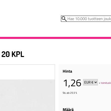
 20 KPL
Hinta
1,26
+
toimitusk
Sis. alv 25.5 %
Määrä