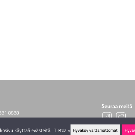
Seuraa meitä
381 8888
@helmimaailma.com
kosivu käyttää evästeitä.
Tietoa »
Hyväksy välttämättömät
Hyväk