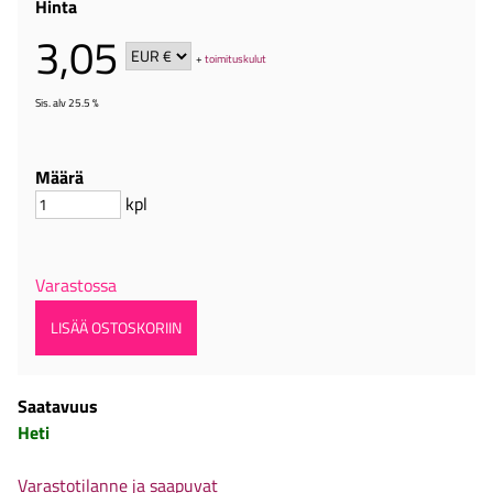
Hinta
3,05
+
toimituskulut
Sis. alv 25.5 %
Määrä
kpl
Varastossa
Saatavuus
Heti
Varastotilanne ja saapuvat