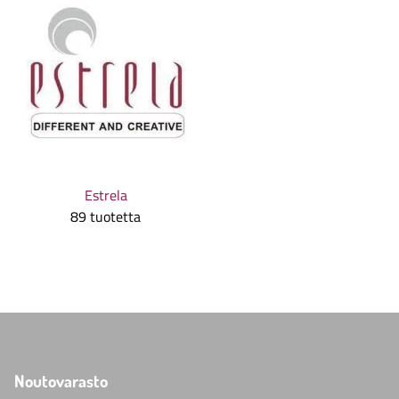
Estrela
89 tuotetta
Noutovarasto