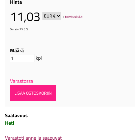
Hinta
11,03
+
toimituskulut
Sis. alv 25.5 %
Määrä
kpl
Varastossa
Saatavuus
Heti
Varastotilanne ja saapuvat