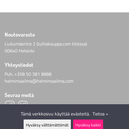
Noutovarasto
Liukumäentie 2 (Juhlakauppa.com tiloissa)
00640 Helsinki
Yhteystiedot
Puh.
+358 50 381 8888
helmimaailma@helmimaailma.com
Seuraa meitä
Tämä verkkosivu käyttää evästeitä.
Tietoa »
Hyväksy välttämättömät
Hyväksy kaikki