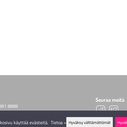
Seuraa meitä
381 8888
@helmimaailma.com
kosivu käyttää evästeitä.
Tietoa »
Hyväksy välttämättömät
Hyväk