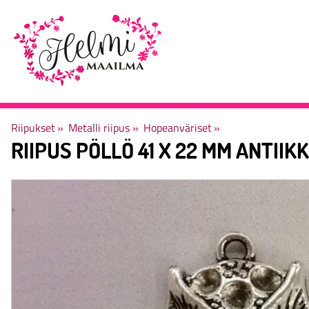
Riipukset
‪»
Metalli riipus
‪»
Hopeanväriset
‪»
RIIPUS PÖLLÖ 41 X 22 MM ANTIIK