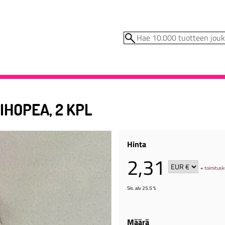
KIHOPEA, 2 KPL
Hinta
2,31
+
toimitusk
Sis. alv 25.5 %
Määrä