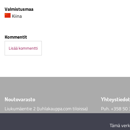
Valmistusmaa
Kiina
Kommentit
Lisää kommentti
Noutovarasto
Yhteystiedot
Liukumäentie 2 (Juhlakauppa.com tiloissa)
Puh.
+358 50 
00640 Helsinki
helmimaailma
Tämä verk