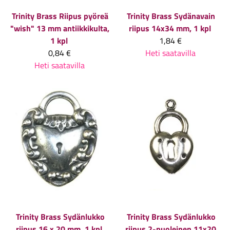
Trinity Brass
Riipus pyöreä
Trinity Brass
Sydänavain
"wish" 13 mm antiikkikulta,
riipus 14x34 mm, 1 kpl
1 kpl
1,84 €
0,84 €
Heti saatavilla
Heti saatavilla
Trinity Brass
Sydänlukko
Trinity Brass
Sydänlukko
riipus 16 x 20 mm, 1 kpl
riipus 2-puoleinen 11x20