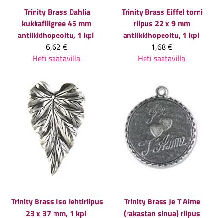
Trinity Brass
Dahlia
Trinity Brass
Eiffel torni
kukkafiligree 45 mm
riipus 22 x 9 mm
antiikkihopeoitu, 1 kpl
antiikkihopeoitu, 1 kpl
6,62 €
1,68 €
Heti saatavilla
Heti saatavilla
Trinity Brass
Iso lehtiriipus
Trinity Brass
Je T'Aime
23 x 37 mm, 1 kpl
(rakastan sinua) riipus