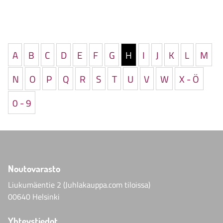
A
B
C
D
E
F
G
H
I
J
K
L
M
N
O
P
Q
R
S
T
U
V
W
X - Ö
0 - 9
Noutovarasto
Liukumäentie 2 (Juhlakauppa.com tiloissa)
00640 Helsinki
Yhteystiedot