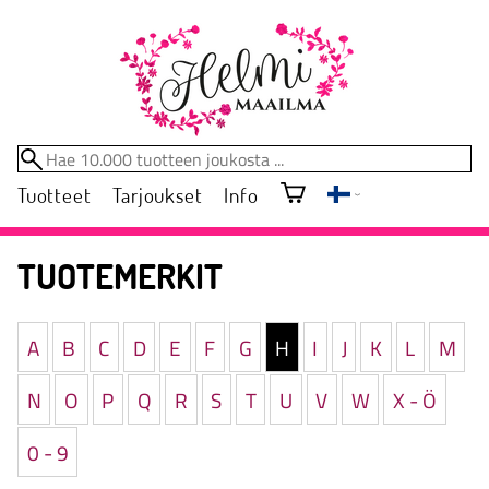
Tuotteet
Tarjoukset
Info
TUOTEMERKIT
A
B
C
D
E
F
G
H
I
J
K
L
M
N
O
P
Q
R
S
T
U
V
W
X - Ö
0 - 9