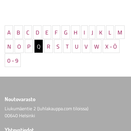
A
B
C
D
E
F
G
H
I
J
K
L
M
N
O
P
Q
R
S
T
U
V
W
X - Ö
0 - 9
Noutovarasto
Liukumäentie 2 (Juhlakauppa.com tiloissa)
00640 Helsinki
Yhteystiedot