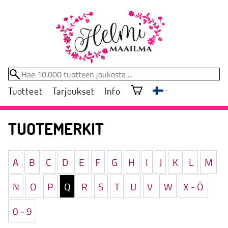
Tuotteet
Tarjoukset
Info
TUOTEMERKIT
A
B
C
D
E
F
G
H
I
J
K
L
M
N
O
P
Q
R
S
T
U
V
W
X - Ö
0 - 9